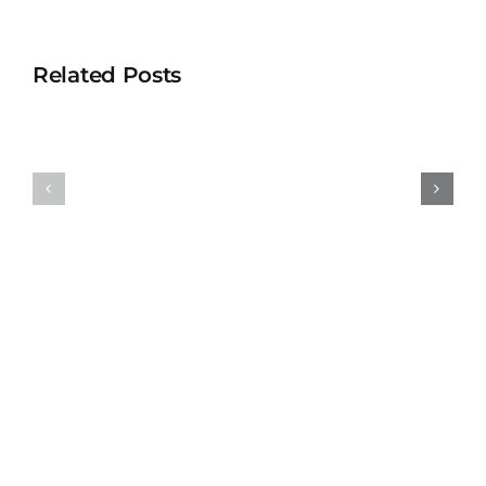
Related Posts
Design
Photogra
quote
quote