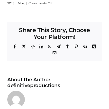
on
2013
|
Misc
|
Comments Off
Business
etiquette
Share This Story, Choose
Your Platform!
Facebook
X
Reddit
LinkedIn
WhatsApp
Telegram
Tumblr
Pinterest
Vk
Xing
Email
About the Author:
definitiveproductions